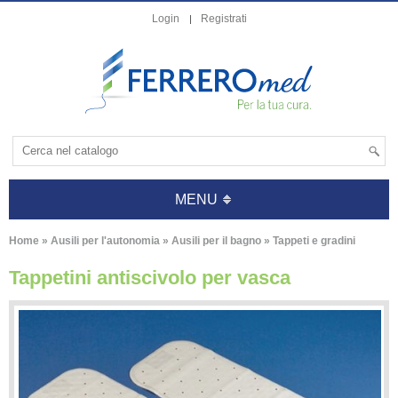
Login
Registrati
MENU
Home
»
Ausili per l'autonomia
»
Ausili per il bagno
»
Tappeti e gradini
Tappetini antiscivolo per vasca