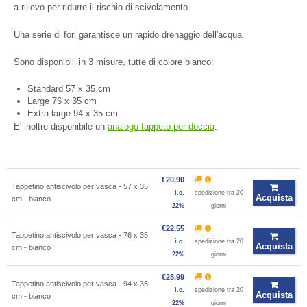
a rilievo per ridurre il rischio di scivolamento.
Una serie di fori garantisce un rapido drenaggio dell'acqua.
Sono disponibili in 3 misure, tutte di colore bianco:
Standard
57 x 35 cm
Large
76 x 35 cm
Extra large
94 x 35 cm
E' inoltre disponibile un
analogo tappeto per doccia
.
€20,90
Tappetino antiscivolo per vasca - 57 x 35
i.c.
spedizione tra 20
Acquista
cm - bianco
22%
giorni
€22,55
Tappetino antiscivolo per vasca - 76 x 35
i.c.
spedizione tra 20
Acquista
cm - bianco
22%
giorni
€28,99
Tappetino antiscivolo per vasca - 94 x 35
i.c.
spedizione tra 20
Acquista
cm - bianco
22%
giorni