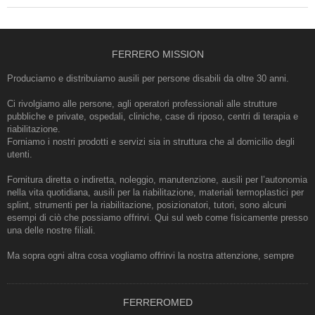
FERRERO MISSION
Produciamo e distribuiamo ausili per persone disabili da oltre 30 anni.
Ci rivolgiamo alle persone, agli operatori professionali alle strutture
pubbliche e private, ospedali, cliniche, case di riposo, centri di terapia e
riabilitazione.
Forniamo i nostri prodotti e servizi sia in struttura che al domicilio degli
utenti.
Fornitura diretta o indiretta, noleggio, manutenzione, ausili per l’autonomia
nella vita quotidiana, ausili per la riabilitazione, materiali termoplastici per
splint, strumenti per la riabilitazione, posizionatori, tutori, sono alcuni
esempi di ciò che possiamo offrirvi. Qui sul web come fisicamente presso
una delle nostre filiali.
Ma sopra ogni altra cosa vogliamo offrirvi la nostra attenzione, sempre
FERREROMED