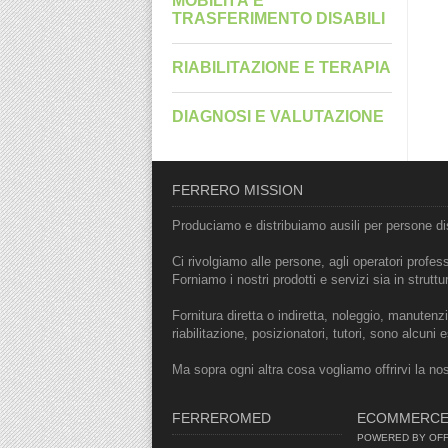
MOBILITÀ E
TRASFERIMENTO DISABILI
RIABILITAZIONE E TERAPIA
DIAGNOSI E VALUTAZIONE
FERRERO MISSION
Produciamo e distribuiamo ausili per persone dis
Ci rivolgiamo alle persone, agli operatori professi
Forniamo i nostri prodotti e servizi sia in struttu
Fornitura diretta o indiretta, noleggio, manutenzio
riabilitazione, posizionatori, tutori, sono alcun
Ma sopra ogni altra cosa vogliamo offrirvi la no
FERREROMED
ECOMMERC
POWERED BY OFFI