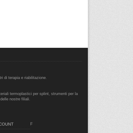
i di terapia e riabilitazione.
eriali termoplastici per splint, strumenti per la
lle nostre filiali.
CCOUNT
F