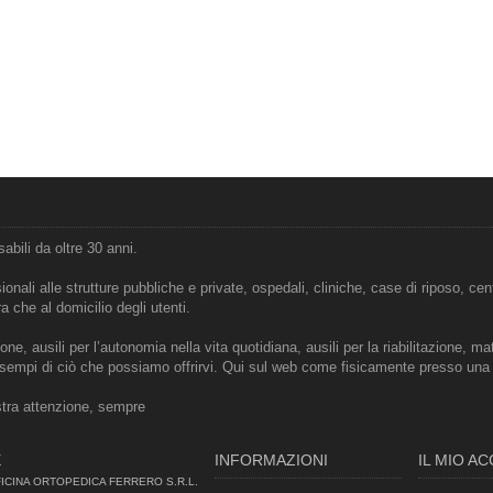
abili da oltre 30 anni.
onali alle strutture pubbliche e private, ospedali, cliniche, case di riposo, centr
ra che al domicilio degli utenti.
ne, ausili per l’autonomia nella vita quotidiana, ausili per la riabilitazione, mat
i esempi di ciò che possiamo offrirvi. Qui sul web come fisicamente presso una de
stra attenzione, sempre
E
INFORMAZIONI
IL MIO A
CINA ORTOPEDICA FERRERO S.R.L.