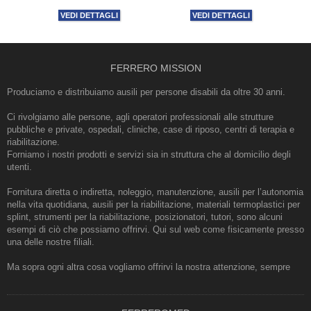
VEDI DETTAGLI
VEDI DETTAGLI
FERRERO MISSION
Produciamo e distribuiamo ausili per persone disabili da oltre 30 anni.
Ci rivolgiamo alle persone, agli operatori professionali alle strutture
pubbliche e private, ospedali, cliniche, case di riposo, centri di terapia e
riabilitazione.
Forniamo i nostri prodotti e servizi sia in struttura che al domicilio degli
utenti.
Fornitura diretta o indiretta, noleggio, manutenzione, ausili per l’autonomia
nella vita quotidiana, ausili per la riabilitazione, materiali termoplastici per
splint, strumenti per la riabilitazione, posizionatori, tutori, sono alcuni
esempi di ciò che possiamo offrirvi. Qui sul web come fisicamente presso
una delle nostre filiali.
Ma sopra ogni altra cosa vogliamo offrirvi la nostra attenzione, sempre