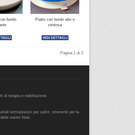
 con bordo
Piatto con bordo alto e
ante
ventosa
TTAGLI
VEDI DETTAGLI
Pagina 1 di 2
i di terapia e riabilitazione.
eriali termoplastici per splint, strumenti per la
lle nostre filiali.