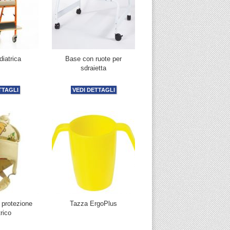
iatrica
Base con ruote per
sdraietta
TTAGLI
VEDI DETTAGLI
 protezione
Tazza ErgoPlus
rico