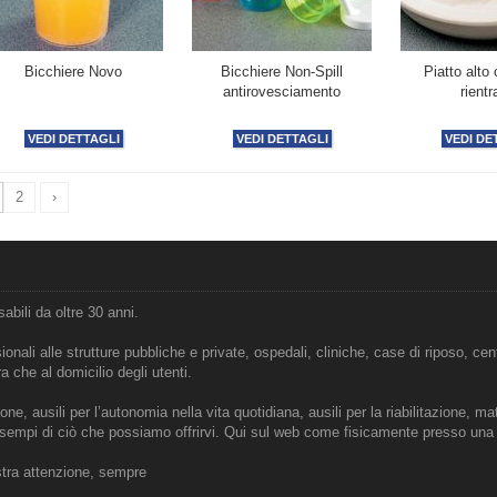
Bicchiere Novo
Bicchiere Non-Spill
Piatto alto
antirovesciamento
rientr
VEDI DETTAGLI
VEDI DETTAGLI
VEDI DE
2
›
abili da oltre 30 anni.
onali alle strutture pubbliche e private, ospedali, cliniche, case di riposo, centr
ra che al domicilio degli utenti.
ne, ausili per l’autonomia nella vita quotidiana, ausili per la riabilitazione, mat
i esempi di ciò che possiamo offrirvi. Qui sul web come fisicamente presso una de
stra attenzione, sempre