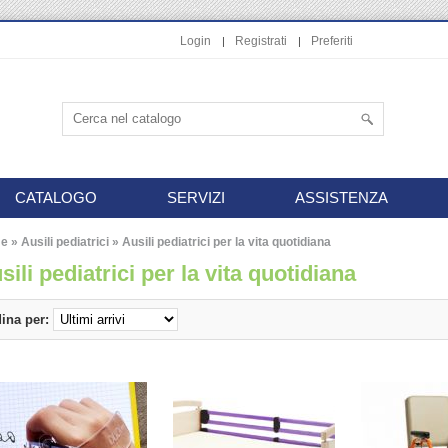
Login
Registrati
Preferiti
CATALOGO
SERVIZI
ASSISTENZA
e
»
Ausili pediatrici
»
Ausili pediatrici per la vita quotidiana
sili pediatrici per la vita quotidiana
ina per: