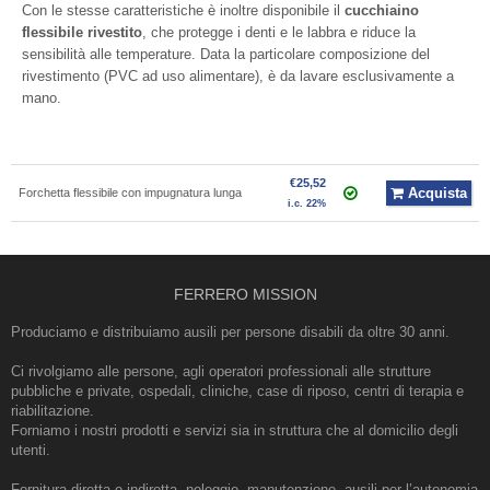
Con le stesse caratteristiche è inoltre disponibile il
cucchiaino
flessibile rivestito
, che protegge i denti e le labbra e riduce la
sensibilità alle temperature. Data la particolare composizione del
rivestimento (PVC ad uso alimentare), è da lavare esclusivamente a
mano.
€25,52
Acquista
Forchetta flessibile con impugnatura lunga
i.c. 22%
FERRERO MISSION
Produciamo e distribuiamo ausili per persone disabili da oltre 30 anni.
Ci rivolgiamo alle persone, agli operatori professionali alle strutture
pubbliche e private, ospedali, cliniche, case di riposo, centri di terapia e
riabilitazione.
Forniamo i nostri prodotti e servizi sia in struttura che al domicilio degli
utenti.
Fornitura diretta o indiretta, noleggio, manutenzione, ausili per l’autonomia