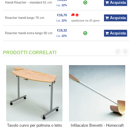
Acquista
Handi Reacher - standard 61 cm
i.c. 22%
€16,70
Acquista
Reacher handi lungo 76 cm
i.c. 22%
spedizione tra 45 giorni
€19,32
Acquista
Reacher handi extra lungo 90 cm
i.c. 22%
PRODOTTI CORRELATI
Tavolo curvo per poltrona o letto
Infilacalze Brevetti - Homecraft