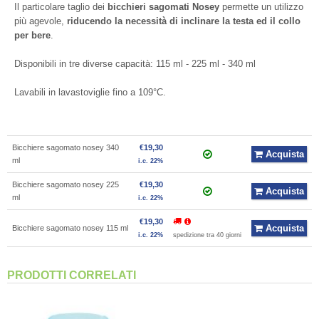
Il particolare taglio dei
bicchieri sagomati Nosey
permette un utilizzo
più agevole,
riducendo la necessità di inclinare la testa ed il collo
per bere
.
Disponibili in tre diverse capacità: 115 ml - 225 ml - 340 ml
Lavabili in lavastoviglie fino a 109°C.
Bicchiere sagomato nosey 340
€19,30
Acquista
ml
i.c. 22%
Bicchiere sagomato nosey 225
€19,30
Acquista
ml
i.c. 22%
€19,30
Acquista
Bicchiere sagomato nosey 115 ml
i.c. 22%
spedizione tra 40 giorni
PRODOTTI CORRELATI