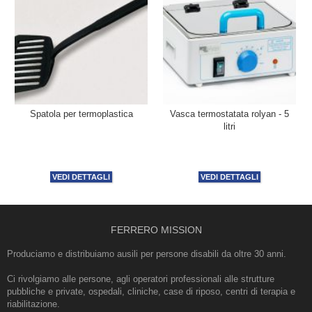
Spatola per termoplastica
Vasca termostatata rolyan - 5
litri
VEDI DETTAGLI
VEDI DETTAGLI
FERRERO MISSION
Produciamo e distribuiamo ausili per persone disabili da oltre 30 anni.
Ci rivolgiamo alle persone, agli operatori professionali alle strutture
pubbliche e private, ospedali, cliniche, case di riposo, centri di terapia e
riabilitazione.