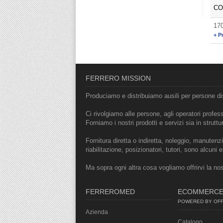
CO
17
+ Pr
FERRERO MISSION
Produciamo e distribuiamo ausili per persone dis
Ci rivolgiamo alle persone, agli operatori professi
Forniamo i nostri prodotti e servizi sia in struttu
Fornitura diretta o indiretta, noleggio, manutenzio
riabilitazione, posizionatori, tutori, sono alcun
Ma sopra ogni altra cosa vogliamo offrirvi la no
FERREROMED
ECOMMERC
POWERED BY OFFI
Azienda
Catalogo