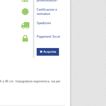
professionista?
Certificazioni e
normative
Spedizioni
Pagamenti Sicuri
Acquista
 74 a 96 cm. Impugnatura ergonomica, sia per