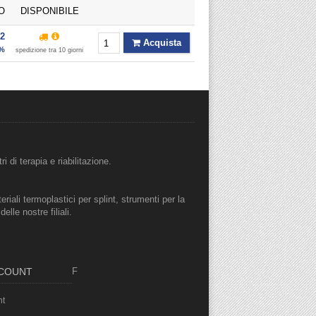
O
DISPONIBILE
92
Acquista
4%
spedizione tra 10 giorni
i di terapia e riabilitazione.
eriali termoplastici per splint, strumenti per la
lle nostre filiali.
CCOUNT
F
nt