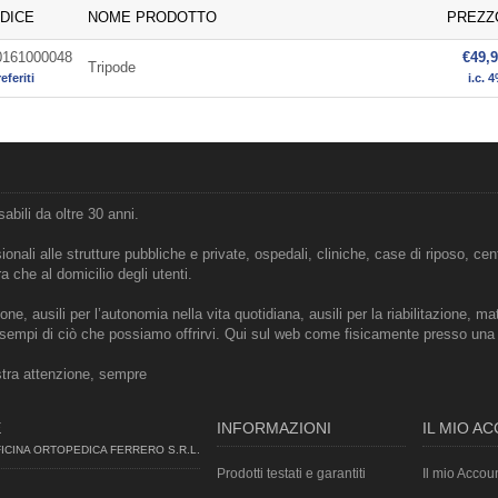
DICE
NOME PRODOTTO
PREZZ
0161000048
€49,
Tripode
eferiti
i.c. 
abili da oltre 30 anni.
onali alle strutture pubbliche e private, ospedali, cliniche, case di riposo, centr
ra che al domicilio degli utenti.
ne, ausili per l’autonomia nella vita quotidiana, ausili per la riabilitazione, mat
i esempi di ciò che possiamo offrirvi. Qui sul web come fisicamente presso una de
stra attenzione, sempre
E
INFORMAZIONI
IL MIO A
CINA ORTOPEDICA FERRERO S.R.L.
Prodotti testati e garantiti
Il mio Accou