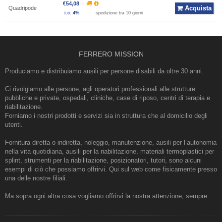
€54,08
Acquista
Quadripode
i.c. 4%
spedizione tra 10 giorni
FERRERO MISSION
Produciamo e distribuiamo ausili per persone disabili da oltre 30 anni.
Ci rivolgiamo alle persone, agli operatori professionali alle strutture
pubbliche e private, ospedali, cliniche, case di riposo, centri di terapia e
riabilitazione.
Forniamo i nostri prodotti e servizi sia in struttura che al domicilio degli
utenti.
Fornitura diretta o indiretta, noleggio, manutenzione, ausili per l’autonomia
nella vita quotidiana, ausili per la riabilitazione, materiali termoplastici per
splint, strumenti per la riabilitazione, posizionatori, tutori, sono alcuni
esempi di ciò che possiamo offrirvi. Qui sul web come fisicamente presso
una delle nostre filiali.
Ma sopra ogni altra cosa vogliamo offrirvi la nostra attenzione, sempre